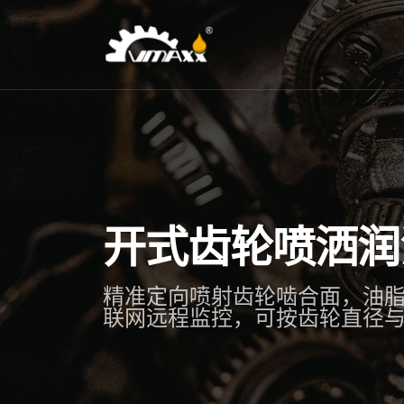
开式齿轮喷洒润
精准定向喷射齿轮啮合面，油脂利用
联网远程监控，可按齿轮直径